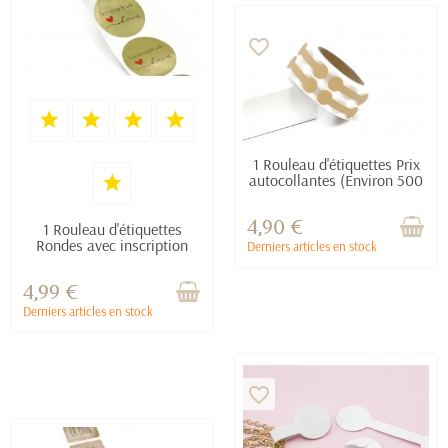
favorite_border
1 Rouleau d'étiquettes Prix
autocollantes (Environ 500
étiquettes) - Diam. : 1 cm /
Long. : 4,2...
4,90 €
1 Rouleau d'étiquettes
Rondes avec inscription
Derniers articles en stock
"Handmade with love"
(Environ 500 étiquettes) -...
4,99 €
Derniers articles en stock
favorite_border