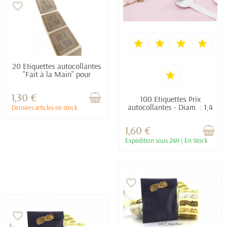
favorite_border
20 Etiquettes autocollantes
"Fait à la Main" pour
emballage cadeau - 3,5 x
3,5 cm - Couleur Kraft
1,30 €
100 Etiquettes Prix
autocollantes - Diam. : 1,4
Derniers articles en stock
cm / Long. : 2,5 cm -
Couleur Blanc
1,60 €
Expédition sous 24H | En Stock
favorite_border
favorite_border