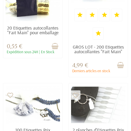
20 Etiquettes autocollantes
"Fait Main" pour emballage
cadeau - 3.6 x 1.1 cm -
Couleur Doré
0,55 €
GROS LOT - 200 Etiquettes
autocollantes "Fait Main"
Expédition sous 24H | En Stock
pour emballage cadeau -
3.6 x 1.1 cm -...
4,99 €
Derniers articles en stock
favorite_border
favorite_border
100 Etiquettes Prix
2 planches d'Etiquettes Prix