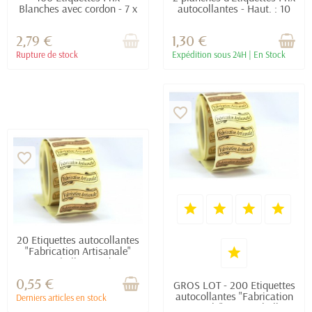
Blanches avec cordon - 7 x
autocollantes - Haut. : 10
19 mm - Carton Sans Acide
mm / Long. : 49 mm - 48
- Etiquettes prix pour...
Etiquettes...
2,79 €
1,30 €
Rupture de stock
Expédition sous 24H | En Stock
favorite_border
favorite_border
20 Etiquettes autocollantes
"Fabrication Artisanale"
pour emballage cadeau -
3.6 x 1.1 cm -...
0,55 €
GROS LOT - 200 Etiquettes
autocollantes "Fabrication
Derniers articles en stock
Artisanale" pour emballage